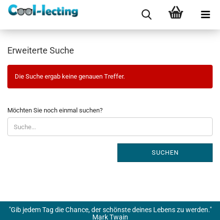
Erweiterte Suche
Die Suche ergab keine genauen Treffer.
MÖCHTEN
Möchten Sie noch einmal suchen?
SIE
NOCH
EINMAL
SUCHEN?
SUCHEN
"Gib jedem Tag die Chance, der schönste deines Lebens zu werden."
Mark Twain