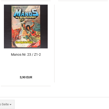
Manos Nr. 23 / Z1-2
3,90 EUR
eite
o Seite