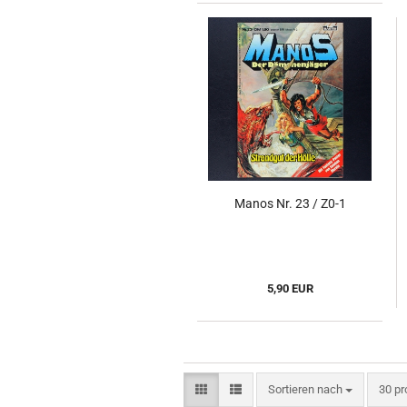
Manos Nr. 23 / Z0-1
5,90 EUR
Sortieren nach
pro S
Sortieren nach
30 pr