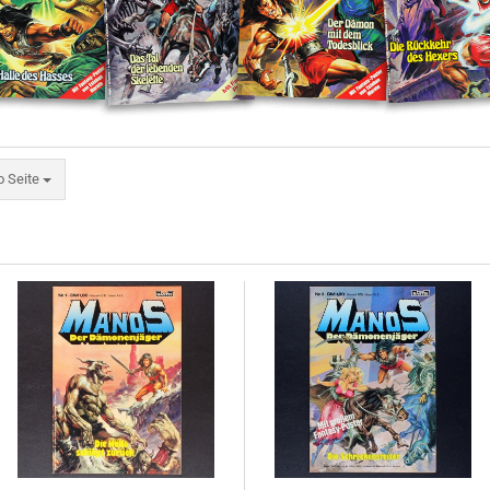
eite
o Seite