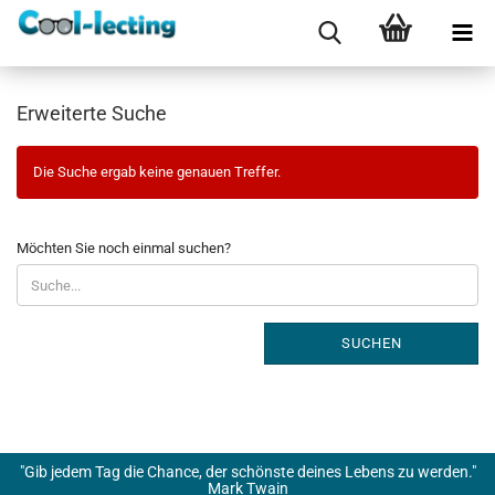
Erweiterte Suche
Die Suche ergab keine genauen Treffer.
MÖCHTEN
Möchten Sie noch einmal suchen?
SIE
NOCH
EINMAL
SUCHEN?
SUCHEN
"Gib jedem Tag die Chance, der schönste deines Lebens zu werden."
Mark Twain