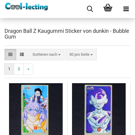
Dragon Ball Z Kaugummi Sticker von dunkin - Bubble
Gum
Sortieren nach
pro Seite
Sortieren nach
30 pro Seite
1
2
»