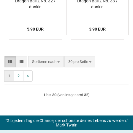
Dragon Ball Z No. 32 /
Dragon Ball Z No. 33 /
dunkin
dunkin
5,90 EUR
3,90 EUR
Sortieren nach
pro Seite
Sortieren nach
30 pro Seite
1
2
»
1
bis
30
(von insgesamt
32
)
"Gib jedem Tag die Chance, der schönste deines Lebens zu werden."
Mark Twain