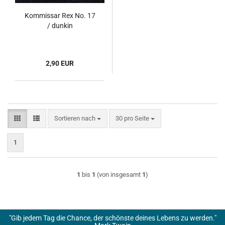
Kommissar Rex No. 17
/ dunkin
2,90 EUR
Sortieren nach
pro Seite
Sortieren nach
30 pro Seite
1
1
bis
1
(von insgesamt
1
)
"Gib jedem Tag die Chance, der schönste deines Lebens zu werden."