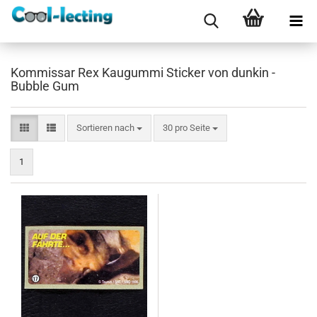
Kommissar Rex Kaugummi Sticker von dunkin -
Bubble Gum
Sortieren nach
pro Seite
Sortieren nach
30 pro Seite
1